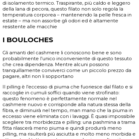
di isolamento termico. Traspirante, più caldo e leggero
della lana di pecora, questo filato non solo regola la
temperatura corporea – mantenendo la pelle fresca in
estate – ma non assorbe gli odori ed è altamente
resistente alle macchie
I BOULOCHES
Gli amanti del cashmere li conoscono bene e sono
probabilmente l’unico inconveniente di questo tessuto
che crea dipendenza. Mentre alcuni possono
tranquillamente conviverci come un piccolo prezzo da
pagare, altri non li sopportano
Il pilling è l’eccesso di piuma che fuoriesce dal filato e si
raccoglie in cumuli soffici quando viene strofinato:
questo fenomeno è perfettamente normale nel
cashmere nuovo e corrisponde alla natura stessa della
fibra, e diminuirà nel tempo, man mano che la piuma in
eccesso viene eliminata con i lavaggi. È quasi impossibile
scegliere tra morbidezza e pilling: una pashmina a trama
fitta rilascerà meno piuma e quindi produrrà meno
pilling, ma risulterà più asciutta e molto meno morbida e