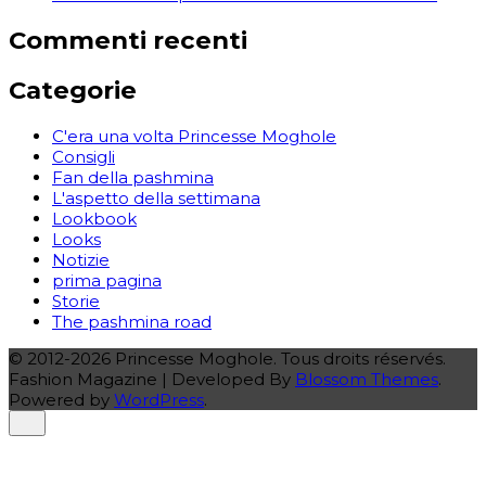
Commenti recenti
Categorie
C'era una volta Princesse Moghole
Consigli
Fan della pashmina
L'aspetto della settimana
Lookbook
Looks
Notizie
prima pagina
Storie
The pashmina road
© 2012-2026 Princesse Moghole. Tous droits réservés.
Fashion Magazine | Developed By
Blossom Themes
.
Powered by
WordPress
.