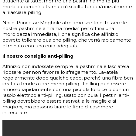
attraente al tatto, mentre una pashmina molto più
morbida perché a trama più sciolta tenderà inizialmente
a rilasciare pilling
Noi di Princesse Moghole abbiamo scelto di tessere le
nostre pashmine a “trama media” per offrirvi una
morbidezza immediata, il che significa che all’inizio
dovrete tollerare qualche pilling, che verrà rapidamente
eliminato con una cura adeguata
Il nostro consiglio anti-pilling
All’inizio non indossate sempre la pashmina e lasciatela
riposare per non favorire lo sfregamento. Lavatela
regolarmente dopo qualche capo, perché una fibra ben
idratata tende a fare meno pilling. Il pilling può essere
rimosso rapidamente con una piccola forbice o con un
rasoio elettrico anti-pilling, usato con cura. I pettini anti-
pilling dovrebbero essere riservati alle maglie e ai
maglioni, ma possono tirare le fibre di cashmere
intrecciate