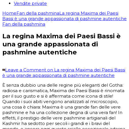
Vendite private
Home
Fan della pashmina
La regina Maxima dei Paesi
Bassi è una grande appassionata di pashmine autentiche
Fan della pashmina
La regina Maxima dei Paesi Bassi è
una grande appassionata di
pashmine autentiche
Leave a Comment
on La regina Maxima dei Paesi Bassi
è una grande appassionata di pashmine autentiche
È senza dubbio una delle regine più eleganti del Gotha:
radiosa e carismatica, Maxima dei Paesi Bassi è rinomata
per il suo gusto e si è affermata come icona di stile!
Quando i suoi abiti vengono analizzati al microscopio,
una cosa è chiara: Maxima è una grande fan delle vere
pashmine e ha una collezione degna di una vera fan! In
effetti, il prestigio delle vere pashmine artigianali del
Kashmir ha sedotto per secoli i grandi e i bravi del
mondo, e ancora oggi questo scialle eccezionale adorna