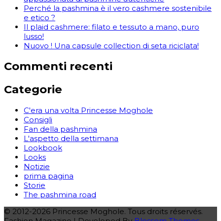
Perché la pashmina è il vero cashmere sostenibile
e etico ?
Il plaid cashmere: filato e tessuto a mano, puro
lusso!
Nuovo ! Una capsule collection di seta riciclata!
Commenti recenti
Categorie
C'era una volta Princesse Moghole
Consigli
Fan della pashmina
L'aspetto della settimana
Lookbook
Looks
Notizie
prima pagina
Storie
The pashmina road
© 2012-2026 Princesse Moghole. Tous droits réservés.
Fashion Magazine | Developed By
Blossom Themes
.