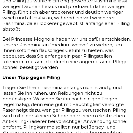
und Pilling zu wählen: Ein eng gewebter Pashmina lässt
weniger Daunen heraus und produziert daher weniger
Pilling, fühlt sich aber trockener und deutlich weniger
weich und attraktiv an, während ein viel weicherer
Pashmina, da er lockerer gewebt ist, anfangs eher Pilling
abstößt
Bei Princesse Moghole haben wir uns dafür entschieden,
unsere Pashminas in “medium weave” zu weben, um
Ihnen sofort ein flauschiges Gefühl zu bieten, was
bedeutet, dass Sie anfangs ein paar Pillingstellen
tolerieren müssen, die durch eine angemessene Pflege
schnell beseitigt werden
Unser Tipp gegen P
illing
Tragen Sie Ihren Pashmina anfangs nicht ständig und
lassen Sie ihn ruhen, um Reibungen nicht zu
begünstigen. Waschen Sie ihn nach einigen Tragen
regelmäßig, denn eine gut mit Feuchtigkeit versorgte
Faser neigt dazu, weniger Pilling zu verursachen. Pilling
wird mit einer kleinen Schere oder einem elektrischen
Anti-Pilling-Rasierer bei vorsichtiger Anwendung schnell
entfernt. Pillingkämme sollten nur bei Jersey- und
Strickwaren verwendet werden, da sie bei gewebten