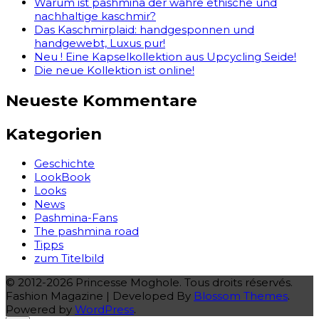
Warum ist pashmina der wahre ethische und
nachhaltige kaschmir?
Das Kaschmirplaid: handgesponnen und
handgewebt, Luxus pur!
Neu ! Eine Kapselkollektion aus Upcycling Seide!
Die neue Kollektion ist online!
Neueste Kommentare
Kategorien
Geschichte
LookBook
Looks
News
Pashmina-Fans
The pashmina road
Tipps
zum Titelbild
© 2012-2026 Princesse Moghole. Tous droits réservés.
Fashion Magazine | Developed By
Blossom Themes
.
Powered by
WordPress
.