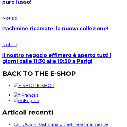
puro lusso!
Notizie
Pashmine ricamate: la nuova collezione!
Notizie
Il nostro negozio effimero è aperto tutti i
giorni dalle 11:30 alle 19:30 a Parigi
BACK TO THE E-SHOP
E-SHOP
Français
English
Articoli recenti
La TOOSH Pashmina ultra-fine è finalmente