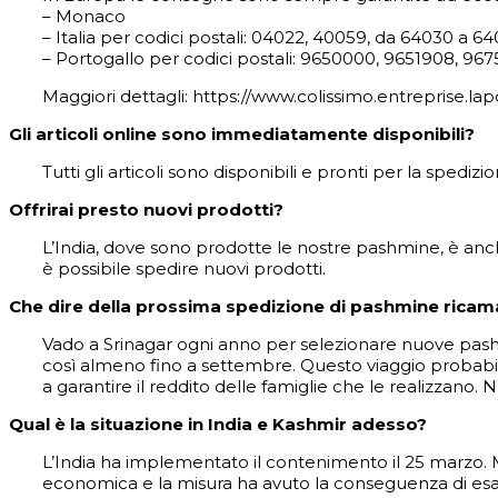
– Monaco
– Italia per codici postali: 04022, 40059, da 64030 a 
– Portogallo per codici postali: 9650000, 9651908, 9
Maggiori dettagli: https://www.colissimo.entreprise.lap
Gli articoli online sono immediatamente disponibili?
Tutti gli articoli sono disponibili e pronti per la spedizio
Offrirai presto nuovi prodotti?
L’India, dove sono prodotte le nostre pashmine, è an
è possibile spedire nuovi prodotti.
Che dire della prossima spedizione di pashmine ricam
Vado a Srinagar ogni anno per selezionare nuove pash
così almeno fino a settembre. Questo viaggio probabi
a garantire il reddito delle famiglie che le realizzano. N
Qual è la situazione in India e Kashmir adesso?
L’India ha implementato il contenimento il 25 marzo. Ma
economica e la misura ha avuto la conseguenza di esacerba