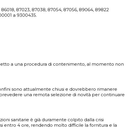
47, 86018, 87023, 87038, 87054, 87056, 89064, 89822
300001 a 9300435.
soggetto a una procedura di contenimento, al momento non
onfini sono attualmente chiusi e dovrebbero rimanere
 prevedere una remota selezione di novità per continuare
ioni sanitarie è già duramente colpito dalla crisi
i entro 4 ore, rendendo molto difficile la fornitura e la