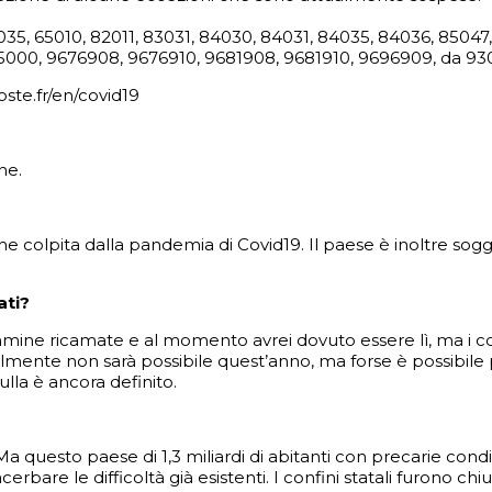
64035, 65010, 82011, 83031, 84030, 84031, 84035, 84036, 850
675000, 9676908, 9676910, 9681908, 9681910, 9696909, da 9
oste.fr/en/covid19
ne.
che colpita dalla pandemia di Covid19. Il paese è inoltre 
ati?
mine ricamate e al momento avrei dovuto essere lì, ma i c
lmente non sarà possibile quest’anno, ma forse è possibile
ulla è ancora definito.
 questo paese di 1,3 miliardi di abitanti con precarie condiz
re le difficoltà già esistenti. I confini statali furono chius