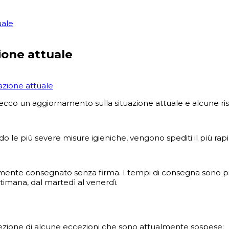
uale
ione attuale
azione attuale
ecco un aggiornamento sulla situazione attuale e alcune r
o le più severe misure igieniche, vengono spediti il ​​più ra
lmente consegnato senza firma. I tempi di consegna sono più l
ttimana, dal martedì al venerdì.
zione di alcune eccezioni che sono attualmente sospese: