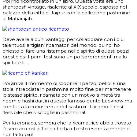
Poi l’ho ricontrollato in un libro.
Questa volta era uno
shahtoosh vintage, risalente al XIX secolo, esposto nel
palazzo della città di Jaipur con la collezione pashmine
di Maharajah.
Deve avere alcuni vantaggi per collaborare con i più
talentuosi artigiani ricamatori del mondo, quindi ho
chiesto di fare una ristampa nello spirito di questi pezzi
prestigiosi.
I primi test sono un po ‘sorprendenti ma lo
spirito è lì …
Poi arriva il momento di scoprire il pezzo: bello!
È una
stola intrecciata in pashmina molto fine per mantenere
lo stesso spirito, ricamata con un motivo a metà tra
neem e hashi dar, in questo famoso punto Lucknow ma
con tutta la conoscenza del kashmir: il ricamo è così
flessibile che si scioglie in pashmina!
Per la cronaca, sembra che la ricamatrice abbia trovato
l’esercizio così difficile che ha chiesto espressamente di
non farlo più!