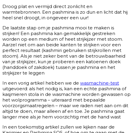
Droog plat en vermijd direct zonlicht en
warmtebronnen. Een pashmina is zo dun en licht dat hij
heel snel droogt, in ongeveer een uur!
De laatste stap om je pashmina mooi te maken is
strijken! Een pashmina kan gemakkelijk gestreken
worden op een medium of heet strijkijzer met stoom.
Aarzel niet om aan beide kanten te strijken voor een
perfect resultaat (kashmiri gebruiken strijkrollen met
stoom). Als je niet zeker bent van de betrouwbaarheid
van je strijkijzer, kun je proberen een katoenen doek
(handdoek of zakdoek) tussen je pashmina en het
strijkijzer te leggen
In een vorig artikel hebben we de
wasmachine-test
uitgevoerd: als het nodig is, kan een echte pashmina of
kasjmieren stola in de wasmachine worden gewassen op
het wolprogramma – uiteraard met bepaalde
voorzorgsmaatregelen – maar we raden niet aan om dit
altijd te doen, maar alleen af en toe. Je pashmina gaat
langer mee als je hem voorzichtig met de hand wast
In een toekomstig artikel zullen we kijken naar de
Kasjmier en Pashmina SOS, of hoe om te gaan met de