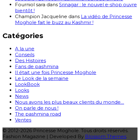
Fourniol sara
dans
Srinagar : le nouvel e-shop ouvre
bientôt !
Champion Jacqueline
dans
La vidéo de Princesse
Moghole fait le buzz au Kashmir !
Catégories
A la une
Conseils
Des Histoires
Fans de pashmina
Il était une fois Princesse Moghole
Le Look de la semaine
LookBook
Looks
News
Nous avons les plus beaux clients du monde…
On parle de nous !
The pashmina road
Ventes
© 2012-2026 Princesse Moghole. Tous droits réservés.
Fashion Magazine | Developed By
Blossom Themes
.