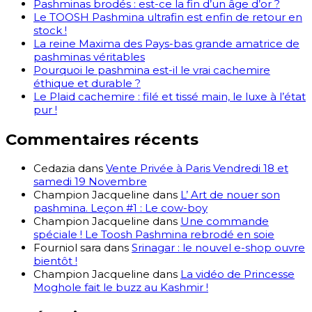
Pashminas brodés : est-ce la fin d’un âge d’or ?
Le TOOSH Pashmina ultrafin est enfin de retour en
stock !
La reine Maxima des Pays-bas grande amatrice de
pashminas véritables
Pourquoi le pashmina est-il le vrai cachemire
éthique et durable ?
Le Plaid cachemire : filé et tissé main, le luxe à l’état
pur !
Commentaires récents
Cedazia
dans
Vente Privée à Paris Vendredi 18 et
samedi 19 Novembre
Champion Jacqueline
dans
L’ Art de nouer son
pashmina. Leçon #1 : Le cow-boy
Champion Jacqueline
dans
Une commande
spéciale ! Le Toosh Pashmina rebrodé en soie
Fourniol sara
dans
Srinagar : le nouvel e-shop ouvre
bientôt !
Champion Jacqueline
dans
La vidéo de Princesse
Moghole fait le buzz au Kashmir !