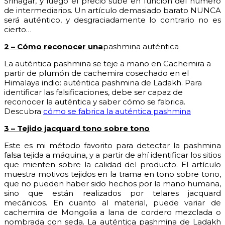
Srinagar, y luego el precio sube en función del número
de intermediarios. Un artículo demasiado barato NUNCA
será auténtico, y desgraciadamente lo contrario no es
cierto…
2 – Cómo reconocer una
pashmina auténtica
La auténtica pashmina se teje a mano en Cachemira a
partir de plumón de cachemira cosechado en el
Himalaya indio: auténtica pashmina de Ladakh. Para
identificar las falsificaciones, debe ser capaz de
reconocer la auténtica y saber cómo se fabrica.
Descubra
cómo se fabrica la auténtica pashmina
3 – Tejido jacquard tono sobre tono
Este es mi método favorito para detectar la pashmina
falsa tejida a máquina, y a partir de ahí identificar los sitios
que mienten sobre la calidad del producto. El artículo
muestra motivos tejidos en la trama en tono sobre tono,
que no pueden haber sido hechos por la mano humana,
sino que están realizados por telares jacquard
mecánicos. En cuanto al material, puede variar de
cachemira de Mongolia a lana de cordero mezclada o
nombrada con seda. La auténtica pashmina de Ladakh