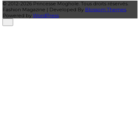
© 2012-2026 Princesse Moghole. Tous droits réservés.
Fashion Magazine | Developed By
Blossom Themes
.
Powered by
WordPress
.