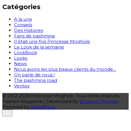
Catégories
A la une
Conseils
Des Histoires
Fans de pashmina
Il était une fois Princesse Moghole
Le Look de la semaine
LookBook
Looks
News
Nous avons les plus beaux clients du monde…
On parle de nous !
The pashmina road
Ventes
© 2012-2026 Princesse Moghole. Tous droits réservés.
Fashion Magazine | Developed By
Blossom Themes
.
Powered by
WordPress
.