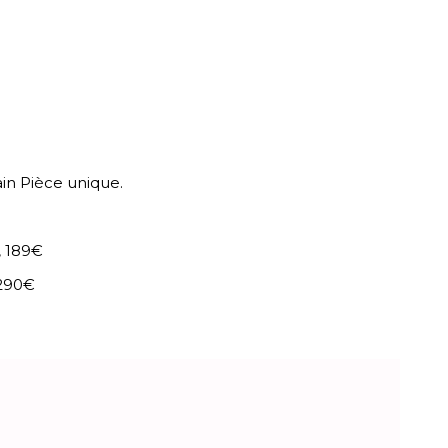
ain Pièce unique.
, 189€
 290€