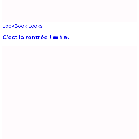
LookBook
Looks
C’est la rentrée ! 💼💄👠