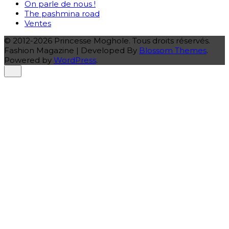
On parle de nous !
The pashmina road
Ventes
© 2012-2026 Princesse Moghole. Tous droits réservés.
Fashion Magazine | Developed By
Blossom Themes
.
Powered by
WordPress
.